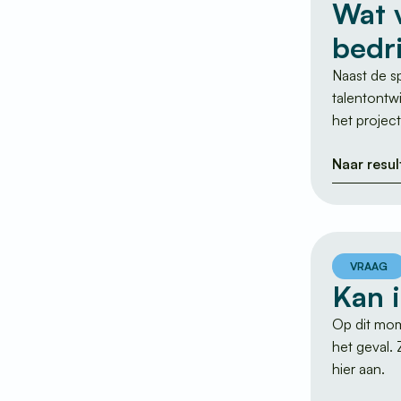
Wat 
bedr
Naast de sp
talentontw
het projec
Naar resul
VRAAG
Kan 
Op dit mome
het geval.
hier aan.