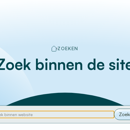
ZOEKEN
Zoek binnen de sit
Zoek
eken