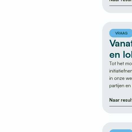
VRAAG
Vanaf
en l
Tot het mo
initiatief
in onze we
partijen e
Naar resul