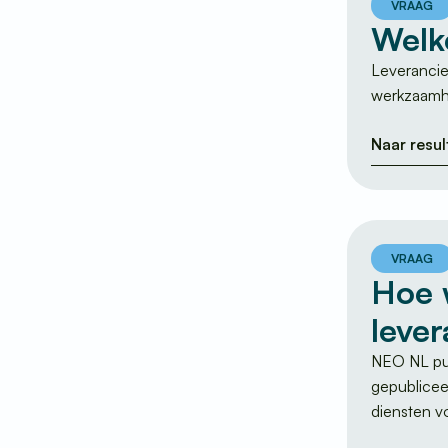
VRAAG
Welk
Leverancie
werkzaamhe
Naar resul
VRAAG
Hoe 
leve
NEO NL pub
gepublicee
diensten 