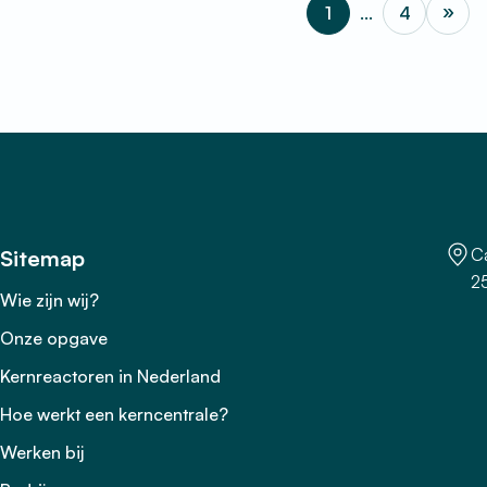
»
1
…
4
Volg
Ca
Sitemap
2
Wie zijn wij?
Onze opgave
Kernreactoren in Nederland
Hoe werkt een kerncentrale?
Werken bij