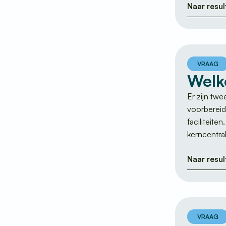
Naar resul
VRAAG
Welk
Er zijn tw
voorbereid
faciliteite
kerncentral
Naar resul
VRAAG