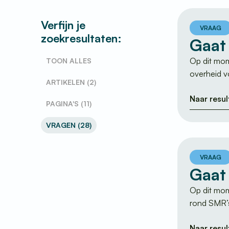
Verfijn je
VRAAG
zoekresultaten:
Gaat
Op dit mom
TOON ALLES
overheid vo
ARTIKELEN (2)
Naar resul
PAGINA'S (11)
VRAGEN (28)
VRAAG
Gaat
Op dit mom
rond SMR’s
Naar resul