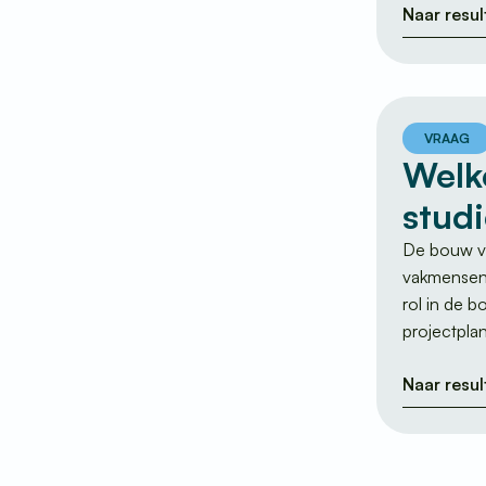
Naar resul
VRAAG
Welke
stud
De bouw va
vakmensen 
rol in de 
projectpla
Naar resul