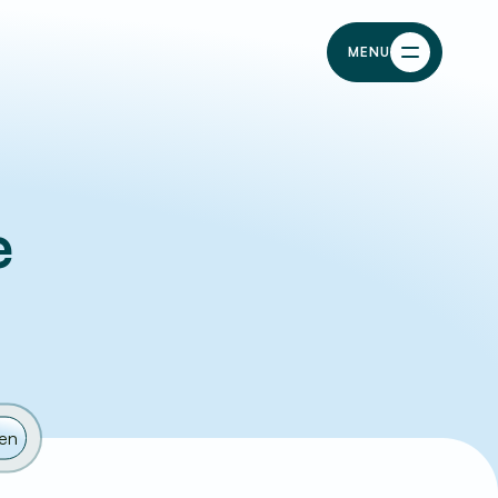
MENU
e
en